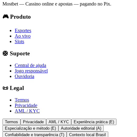
Mostbet — Cassino online e apostas — pagando no Pix.
🎮
Produto
Esportes
Ao vivo
Slots
🛟
Suporte
Central de ajuda
Jogo responsável
Ouvidoria
📜
Legal
Termos
Privacidade
AML / KYC
Termos
Privacidade
AML / KYC
Experiência prática (E)
Especialização e método (E)
Autoridade editorial (A)
Confiabilidade e transparência (T)
Contexto local Brasil