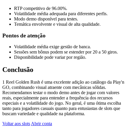
RTP competitivo de 96.00%.
Volatilidade média adequada para diferentes perfis.
Modo demo disponível para testes.
Temática envolvente e visual de alta qualidade.
Pontos de atenção
Volatilidade média exige gestão de banca.
Sessões sem bônus podem se estender por 20 a 50 giros.
Disponibilidade pode variar por região.
Conclusão
1 Reel Golden Rush é uma excelente adição ao catálogo da Play'n
GO, combinando visual atraente com mecânicas sólidas.
Recomendamos testar o modo demo antes de jogar com valores
reais, especialmente para entender a frequência dos recursos
especiais e a volatilidade do jogo. No geral, é uma ótima escolha
tanto para jogadores casuais quanto para entusiastas de slots que
buscam variedade e qualidade na plataforma.
Voltar aos slots
Abrir conta