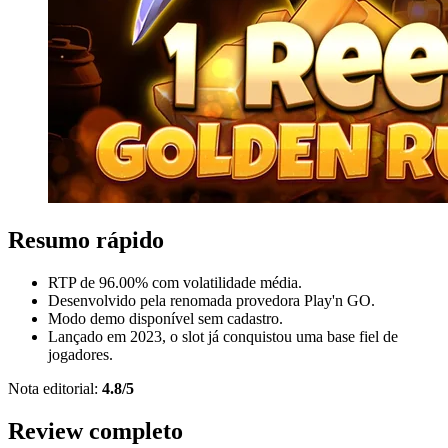
Resumo rápido
RTP de 96.00% com volatilidade média.
Desenvolvido pela renomada provedora Play'n GO.
Modo demo disponível sem cadastro.
Lançado em 2023, o slot já conquistou uma base fiel de
jogadores.
Nota editorial:
4.8/5
Review completo