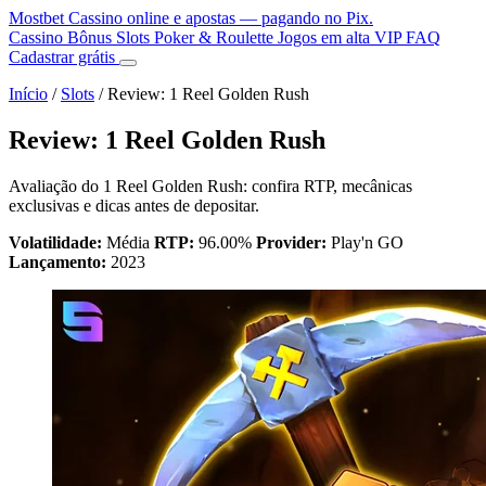
Mostbet
Cassino online e apostas — pagando no Pix.
Cassino
Bônus
Slots
Poker & Roulette
Jogos em alta
VIP
FAQ
Cadastrar grátis
Início
/
Slots
/
Review: 1 Reel Golden Rush
Review: 1 Reel Golden Rush
Avaliação do 1 Reel Golden Rush: confira RTP, mecânicas
exclusivas e dicas antes de depositar.
Volatilidade:
Média
RTP:
96.00%
Provider:
Play'n GO
Lançamento:
2023