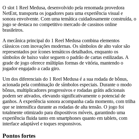
O slot 1 Reel Medusa, desenvolvido pela renomada provedora
NetEnt, transporta os jogadores para uma experiência visual e
sonora envolvente. Com uma temática cuidadosamente construída, o
jogo se destaca no competitivo mercado de cassinos online
brasileiros.
A mecânica principal do 1 Reel Medusa combina elementos
clássicos com inovações modernas. Os símbolos de alto valor são
representados por ícones temáticos detalhados, enquanto os
símbolos de baixo valor seguem o padrão de cartas estilizadas. A
grade de jogo oferece múltiplas formas de vitória, mantendo o
jogador engajado a cada giro.
Um dos diferenciais do 1 Reel Medusa é a sua rodada de bônus,
acionada pela combinação de símbolos especiais. Durante o modo
bônus, multiplicadores progressivos e rodadas grátis adicionais
podem ser ativados, elevando significativamente o potencial de
ganhos. A experiência sonora acompanha cada momento, com trilha
que se intensifica durante as rodadas de alta tensão. O jogo foi
totalmente otimizado para dispositivos móveis, garantindo uma
experiência fluida tanto em smartphones quanto em tablets, com
interface adaptável e toques responsivos.
Pontos fortes