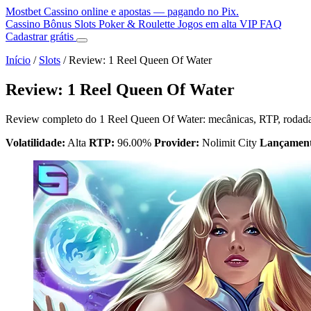
Mostbet
Cassino online e apostas — pagando no Pix.
Cassino
Bônus
Slots
Poker & Roulette
Jogos em alta
VIP
FAQ
Cadastrar grátis
Início
/
Slots
/
Review: 1 Reel Queen Of Water
Review: 1 Reel Queen Of Water
Review completo do 1 Reel Queen Of Water: mecânicas, RTP, rodadas
Volatilidade:
Alta
RTP:
96.00%
Provider:
Nolimit City
Lançament