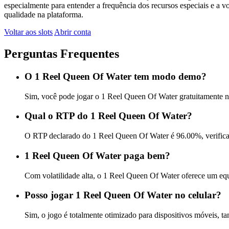
especialmente para entender a frequência dos recursos especiais e a v
qualidade na plataforma.
Voltar aos slots
Abrir conta
Perguntas Frequentes
O 1 Reel Queen Of Water tem modo demo?
Sim, você pode jogar o 1 Reel Queen Of Water gratuitamente n
Qual o RTP do 1 Reel Queen Of Water?
O RTP declarado do 1 Reel Queen Of Water é 96.00%, verificad
1 Reel Queen Of Water paga bem?
Com volatilidade alta, o 1 Reel Queen Of Water oferece um equi
Posso jogar 1 Reel Queen Of Water no celular?
Sim, o jogo é totalmente otimizado para dispositivos móveis, t