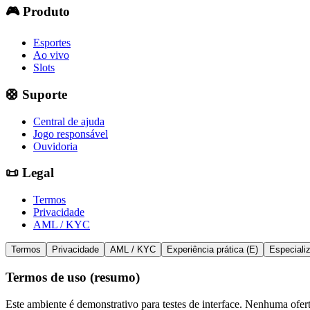
🎮
Produto
Esportes
Ao vivo
Slots
🛟
Suporte
Central de ajuda
Jogo responsável
Ouvidoria
📜
Legal
Termos
Privacidade
AML / KYC
Termos
Privacidade
AML / KYC
Experiência prática (E)
Especiali
Termos de uso (resumo)
Este ambiente é demonstrativo para testes de interface. Nenhuma ofer