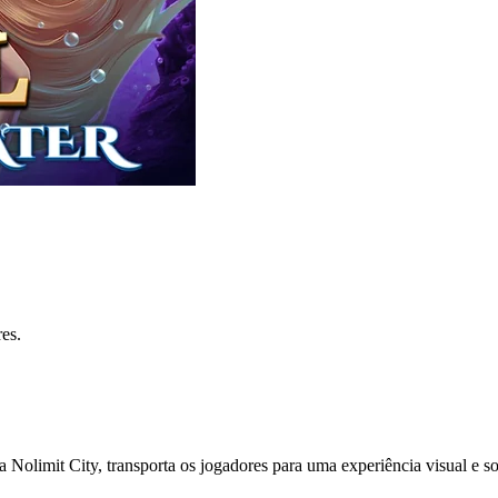
es.
Nolimit City, transporta os jogadores para uma experiência visual e 
.