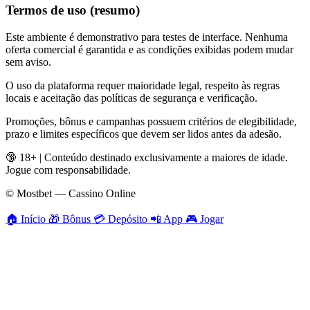
Termos de uso (resumo)
Este ambiente é demonstrativo para testes de interface. Nenhuma
oferta comercial é garantida e as condições exibidas podem mudar
sem aviso.
O uso da plataforma requer maioridade legal, respeito às regras
locais e aceitação das políticas de segurança e verificação.
Promoções, bônus e campanhas possuem critérios de elegibilidade,
prazo e limites específicos que devem ser lidos antes da adesão.
🔞 18+ | Conteúdo destinado exclusivamente a maiores de idade.
Jogue com responsabilidade.
© Mostbet — Cassino Online
🏠
Início
🎁
Bônus
💳
Depósito
📲
App
🎮
Jogar