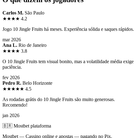
Carlos M.
São Paulo
★★★★
4.2
Jogo 10 Jingle Fruits há meses. Experiência sólida e saques rápidos.
mar 2026
Ana L.
Rio de Janeiro
★★★★
3.8
O 10 Jingle Fruits tem visual bonito, mas a volatilidade média exige
paciência.
fev 2026
Pedro R.
Belo Horizonte
★★★★★
4.5
As rodadas grátis do 10 Jingle Fruits são muito generosas.
Recomendo!
jan 2026
🇧🇷 Mostbet plataforma
Mostbet — Cassino online e apostas — pagando no Pix.