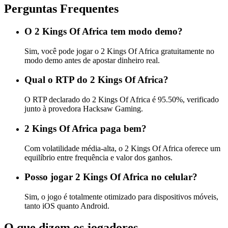
Perguntas Frequentes
O 2 Kings Of Africa tem modo demo?
Sim, você pode jogar o 2 Kings Of Africa gratuitamente no
modo demo antes de apostar dinheiro real.
Qual o RTP do 2 Kings Of Africa?
O RTP declarado do 2 Kings Of Africa é 95.50%, verificado
junto à provedora Hacksaw Gaming.
2 Kings Of Africa paga bem?
Com volatilidade média-alta, o 2 Kings Of Africa oferece um
equilíbrio entre frequência e valor dos ganhos.
Posso jogar 2 Kings Of Africa no celular?
Sim, o jogo é totalmente otimizado para dispositivos móveis,
tanto iOS quanto Android.
O que dizem os jogadores