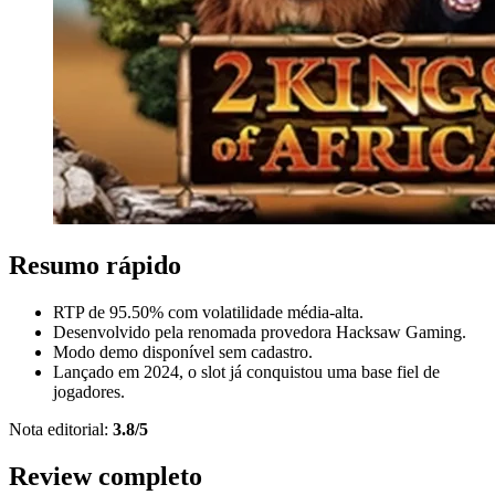
Resumo rápido
RTP de 95.50% com volatilidade média-alta.
Desenvolvido pela renomada provedora Hacksaw Gaming.
Modo demo disponível sem cadastro.
Lançado em 2024, o slot já conquistou uma base fiel de
jogadores.
Nota editorial:
3.8/5
Review completo