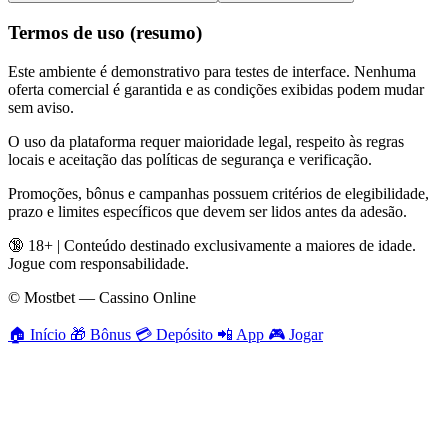
Termos de uso (resumo)
Este ambiente é demonstrativo para testes de interface. Nenhuma
oferta comercial é garantida e as condições exibidas podem mudar
sem aviso.
O uso da plataforma requer maioridade legal, respeito às regras
locais e aceitação das políticas de segurança e verificação.
Promoções, bônus e campanhas possuem critérios de elegibilidade,
prazo e limites específicos que devem ser lidos antes da adesão.
🔞 18+ | Conteúdo destinado exclusivamente a maiores de idade.
Jogue com responsabilidade.
© Mostbet — Cassino Online
🏠
Início
🎁
Bônus
💳
Depósito
📲
App
🎮
Jogar