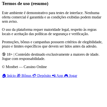
Termos de uso (resumo)
Este ambiente é demonstrativo para testes de interface. Nenhuma
oferta comercial é garantida e as condições exibidas podem mudar
sem aviso.
O uso da plataforma requer maioridade legal, respeito às regras
locais e aceitação das políticas de segurança e verificação.
Promoções, bônus e campanhas possuem critérios de elegibilidade,
prazo e limites específicos que devem ser lidos antes da adesão.
🔞 18+ | Conteúdo destinado exclusivamente a maiores de idade.
Jogue com responsabilidade.
© Mostbet — Cassino Online
🏠
Início
🎁
Bônus
💳
Depósito
📲
App
🎮
Jogar