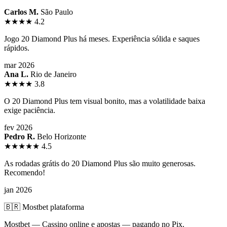
Carlos M.
São Paulo
★★★★
4.2
Jogo 20 Diamond Plus há meses. Experiência sólida e saques
rápidos.
mar 2026
Ana L.
Rio de Janeiro
★★★★
3.8
O 20 Diamond Plus tem visual bonito, mas a volatilidade baixa
exige paciência.
fev 2026
Pedro R.
Belo Horizonte
★★★★★
4.5
As rodadas grátis do 20 Diamond Plus são muito generosas.
Recomendo!
jan 2026
🇧🇷 Mostbet plataforma
Mostbet — Cassino online e apostas — pagando no Pix.