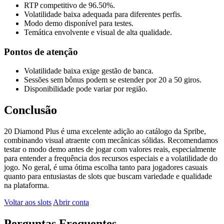
RTP competitivo de 96.50%.
Volatilidade baixa adequada para diferentes perfis.
Modo demo disponível para testes.
Temática envolvente e visual de alta qualidade.
Pontos de atenção
Volatilidade baixa exige gestão de banca.
Sessões sem bônus podem se estender por 20 a 50 giros.
Disponibilidade pode variar por região.
Conclusão
20 Diamond Plus é uma excelente adição ao catálogo da Spribe,
combinando visual atraente com mecânicas sólidas. Recomendamos
testar o modo demo antes de jogar com valores reais, especialmente
para entender a frequência dos recursos especiais e a volatilidade do
jogo. No geral, é uma ótima escolha tanto para jogadores casuais
quanto para entusiastas de slots que buscam variedade e qualidade
na plataforma.
Voltar aos slots
Abrir conta
Perguntas Frequentes