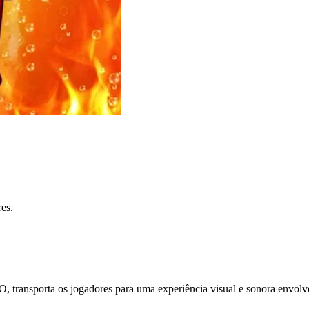
es.
, transporta os jogadores para uma experiência visual e sonora envol