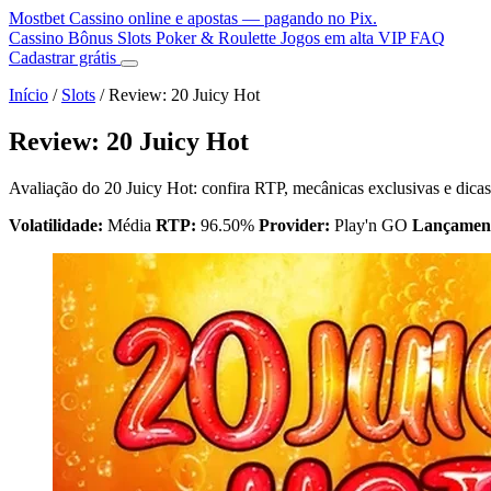
Mostbet
Cassino online e apostas — pagando no Pix.
Cassino
Bônus
Slots
Poker & Roulette
Jogos em alta
VIP
FAQ
Cadastrar grátis
Início
/
Slots
/
Review: 20 Juicy Hot
Review: 20 Juicy Hot
Avaliação do 20 Juicy Hot: confira RTP, mecânicas exclusivas e dicas 
Volatilidade:
Média
RTP:
96.50%
Provider:
Play'n GO
Lançamen