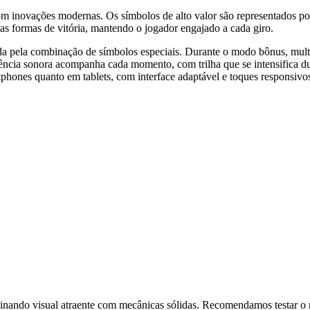
m inovações modernas. Os símbolos de alto valor são representados por
las formas de vitória, mantendo o jogador engajado a cada giro.
da pela combinação de símbolos especiais. Durante o modo bônus, multi
ência sonora acompanha cada momento, com trilha que se intensifica dur
tphones quanto em tablets, com interface adaptável e toques responsivo
inando visual atraente com mecânicas sólidas. Recomendamos testar o 