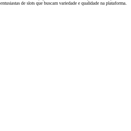
 entusiastas de slots que buscam variedade e qualidade na plataforma.