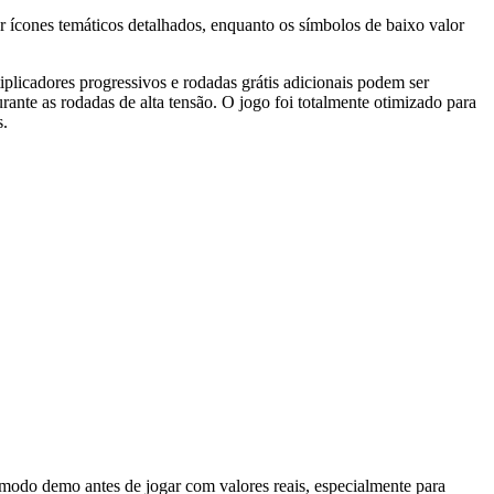
 ícones temáticos detalhados, enquanto os símbolos de baixo valor
plicadores progressivos e rodadas grátis adicionais podem ser
ante as rodadas de alta tensão. O jogo foi totalmente otimizado para
s.
modo demo antes de jogar com valores reais, especialmente para