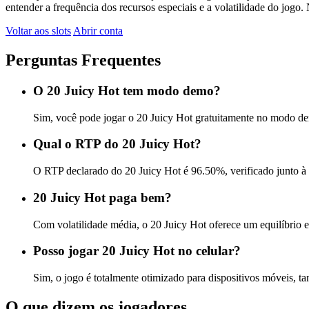
entender a frequência dos recursos especiais e a volatilidade do jogo
Voltar aos slots
Abrir conta
Perguntas Frequentes
O 20 Juicy Hot tem modo demo?
Sim, você pode jogar o 20 Juicy Hot gratuitamente no modo dem
Qual o RTP do 20 Juicy Hot?
O RTP declarado do 20 Juicy Hot é 96.50%, verificado junto à
20 Juicy Hot paga bem?
Com volatilidade média, o 20 Juicy Hot oferece um equilíbrio e
Posso jogar 20 Juicy Hot no celular?
Sim, o jogo é totalmente otimizado para dispositivos móveis, t
O que dizem os jogadores