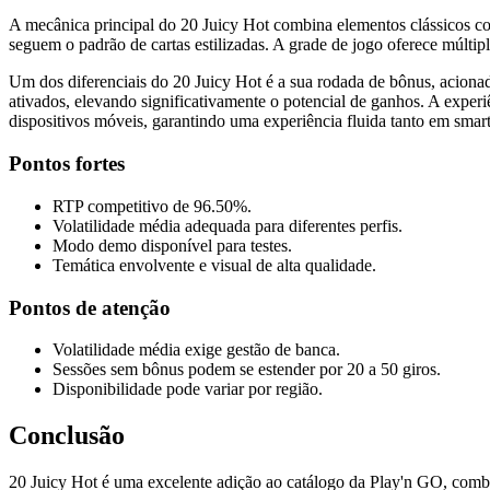
A mecânica principal do 20 Juicy Hot combina elementos clássicos co
seguem o padrão de cartas estilizadas. A grade de jogo oferece múltip
Um dos diferenciais do 20 Juicy Hot é a sua rodada de bônus, aciona
ativados, elevando significativamente o potencial de ganhos. A experi
dispositivos móveis, garantindo uma experiência fluida tanto em smar
Pontos fortes
RTP competitivo de 96.50%.
Volatilidade média adequada para diferentes perfis.
Modo demo disponível para testes.
Temática envolvente e visual de alta qualidade.
Pontos de atenção
Volatilidade média exige gestão de banca.
Sessões sem bônus podem se estender por 20 a 50 giros.
Disponibilidade pode variar por região.
Conclusão
20 Juicy Hot é uma excelente adição ao catálogo da Play'n GO, comb