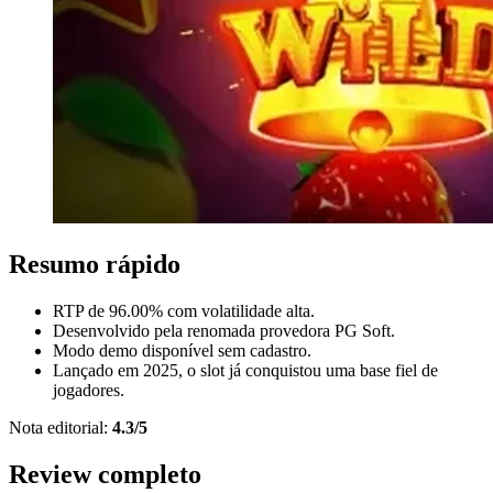
Resumo rápido
RTP de 96.00% com volatilidade alta.
Desenvolvido pela renomada provedora PG Soft.
Modo demo disponível sem cadastro.
Lançado em 2025, o slot já conquistou uma base fiel de
jogadores.
Nota editorial:
4.3/5
Review completo