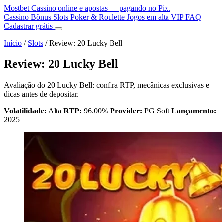
Mostbet
Cassino online e apostas — pagando no Pix.
Cassino
Bônus
Slots
Poker & Roulette
Jogos em alta
VIP
FAQ
Cadastrar grátis
Início
/
Slots
/
Review: 20 Lucky Bell
Review: 20 Lucky Bell
Avaliação do 20 Lucky Bell: confira RTP, mecânicas exclusivas e
dicas antes de depositar.
Volatilidade:
Alta
RTP:
96.00%
Provider:
PG Soft
Lançamento:
2025