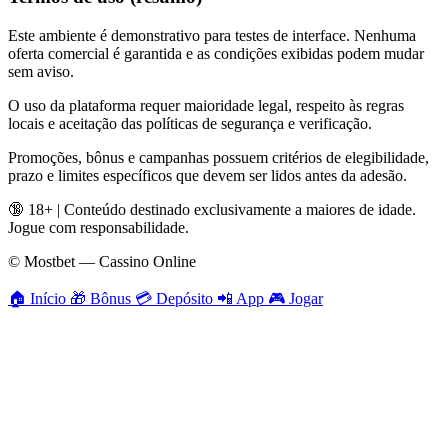
Este ambiente é demonstrativo para testes de interface. Nenhuma
oferta comercial é garantida e as condições exibidas podem mudar
sem aviso.
O uso da plataforma requer maioridade legal, respeito às regras
locais e aceitação das políticas de segurança e verificação.
Promoções, bônus e campanhas possuem critérios de elegibilidade,
prazo e limites específicos que devem ser lidos antes da adesão.
🔞 18+ | Conteúdo destinado exclusivamente a maiores de idade.
Jogue com responsabilidade.
© Mostbet — Cassino Online
🏠
Início
🎁
Bônus
💳
Depósito
📲
App
🎮
Jogar