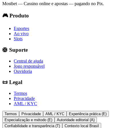
Mostbet — Cassino online e apostas — pagando no Pix.
🎮
Produto
Esportes
Ao vivo
Slots
🛟
Suporte
Central de ajuda
Jogo responsável
Ouvidoria
📜
Legal
Termos
Privacidade
AML / KYC
Termos
Privacidade
AML / KYC
Experiência prática (E)
Especialização e método (E)
Autoridade editorial (A)
Confiabilidade e transparência (T)
Contexto local Brasil