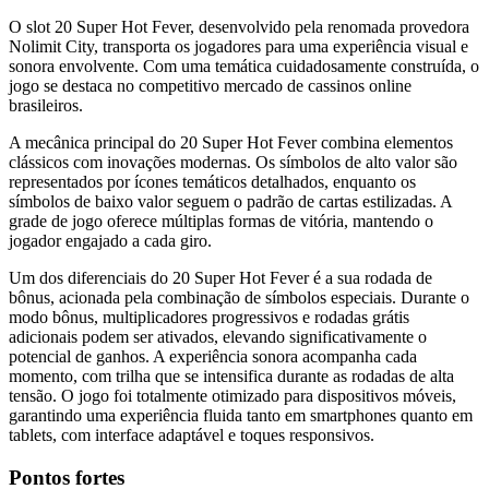
O slot 20 Super Hot Fever, desenvolvido pela renomada provedora
Nolimit City, transporta os jogadores para uma experiência visual e
sonora envolvente. Com uma temática cuidadosamente construída, o
jogo se destaca no competitivo mercado de cassinos online
brasileiros.
A mecânica principal do 20 Super Hot Fever combina elementos
clássicos com inovações modernas. Os símbolos de alto valor são
representados por ícones temáticos detalhados, enquanto os
símbolos de baixo valor seguem o padrão de cartas estilizadas. A
grade de jogo oferece múltiplas formas de vitória, mantendo o
jogador engajado a cada giro.
Um dos diferenciais do 20 Super Hot Fever é a sua rodada de
bônus, acionada pela combinação de símbolos especiais. Durante o
modo bônus, multiplicadores progressivos e rodadas grátis
adicionais podem ser ativados, elevando significativamente o
potencial de ganhos. A experiência sonora acompanha cada
momento, com trilha que se intensifica durante as rodadas de alta
tensão. O jogo foi totalmente otimizado para dispositivos móveis,
garantindo uma experiência fluida tanto em smartphones quanto em
tablets, com interface adaptável e toques responsivos.
Pontos fortes