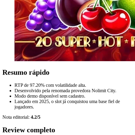
Resumo rápido
RTP de 97.20% com volatilidade alta.
Desenvolvido pela renomada provedora Nolimit City.
Modo demo disponível sem cadastro.
Lançado em 2025, o slot já conquistou uma base fiel de
jogadores.
Nota editorial:
4.2/5
Review completo