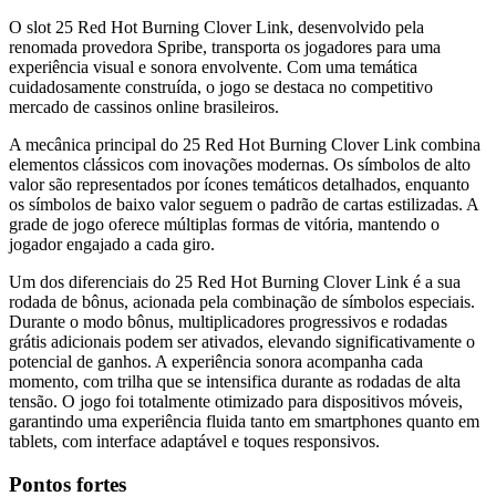
O slot 25 Red Hot Burning Clover Link, desenvolvido pela
renomada provedora Spribe, transporta os jogadores para uma
experiência visual e sonora envolvente. Com uma temática
cuidadosamente construída, o jogo se destaca no competitivo
mercado de cassinos online brasileiros.
A mecânica principal do 25 Red Hot Burning Clover Link combina
elementos clássicos com inovações modernas. Os símbolos de alto
valor são representados por ícones temáticos detalhados, enquanto
os símbolos de baixo valor seguem o padrão de cartas estilizadas. A
grade de jogo oferece múltiplas formas de vitória, mantendo o
jogador engajado a cada giro.
Um dos diferenciais do 25 Red Hot Burning Clover Link é a sua
rodada de bônus, acionada pela combinação de símbolos especiais.
Durante o modo bônus, multiplicadores progressivos e rodadas
grátis adicionais podem ser ativados, elevando significativamente o
potencial de ganhos. A experiência sonora acompanha cada
momento, com trilha que se intensifica durante as rodadas de alta
tensão. O jogo foi totalmente otimizado para dispositivos móveis,
garantindo uma experiência fluida tanto em smartphones quanto em
tablets, com interface adaptável e toques responsivos.
Pontos fortes