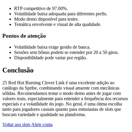
RTP competitivo de 97.00%.
Volatilidade baixa adequada para diferentes perfis.
Modo demo disponível para testes.
Temática envolvente e visual de alta qualidade.
Pontos de atenção
Volatilidade baixa exige gestão de banca.
Sessões sem bônus podem se estender por 20 a 50 giros.
Disponibilidade pode variar por região.
Conclusão
25 Red Hot Burning Clover Link é uma excelente adição ao
catálogo da Spribe, combinando visual atraente com mecânicas
sólidas. Recomendamos testar o modo demo antes de jogar com
valores reais, especialmente para entender a frequência dos recursos
especiais e a volatilidade do jogo. No geral, é uma ótima escolha
tanto para jogadores casuais quanto para entusiastas de slots que
buscam variedade e qualidade na plataforma.
Voltar aos slots
Abrir conta