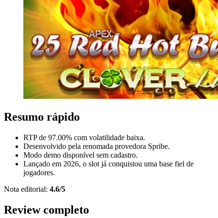
Resumo rápido
RTP de 97.00% com volatilidade baixa.
Desenvolvido pela renomada provedora Spribe.
Modo demo disponível sem cadastro.
Lançado em 2026, o slot já conquistou uma base fiel de
jogadores.
Nota editorial:
4.6/5
Review completo