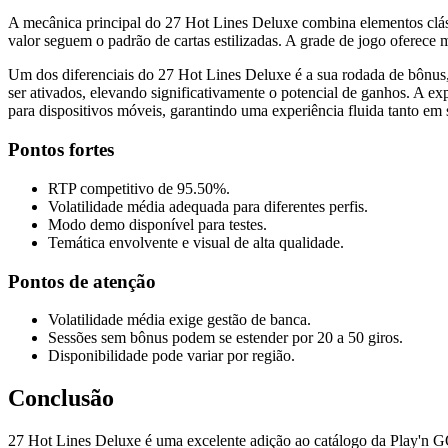
A mecânica principal do 27 Hot Lines Deluxe combina elementos cláss
valor seguem o padrão de cartas estilizadas. A grade de jogo oferece 
Um dos diferenciais do 27 Hot Lines Deluxe é a sua rodada de bônus,
ser ativados, elevando significativamente o potencial de ganhos. A ex
para dispositivos móveis, garantindo uma experiência fluida tanto em
Pontos fortes
RTP competitivo de 95.50%.
Volatilidade média adequada para diferentes perfis.
Modo demo disponível para testes.
Temática envolvente e visual de alta qualidade.
Pontos de atenção
Volatilidade média exige gestão de banca.
Sessões sem bônus podem se estender por 20 a 50 giros.
Disponibilidade pode variar por região.
Conclusão
27 Hot Lines Deluxe é uma excelente adição ao catálogo da Play'n G