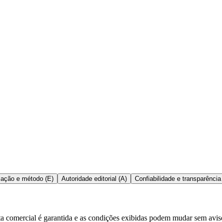
zação e método (E)
Autoridade editorial (A)
Confiabilidade e transparência
ta comercial é garantida e as condições exibidas podem mudar sem avis