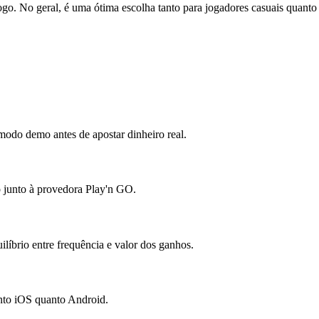
 jogo. No geral, é uma ótima escolha tanto para jogadores casuais quanto
odo demo antes de apostar dinheiro real.
 junto à provedora Play'n GO.
líbrio entre frequência e valor dos ganhos.
anto iOS quanto Android.