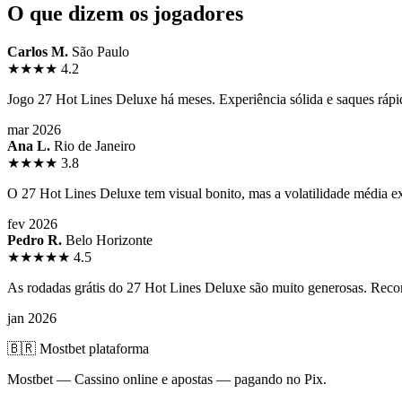
O que dizem os jogadores
Carlos M.
São Paulo
★★★★
4.2
Jogo 27 Hot Lines Deluxe há meses. Experiência sólida e saques rápi
mar 2026
Ana L.
Rio de Janeiro
★★★★
3.8
O 27 Hot Lines Deluxe tem visual bonito, mas a volatilidade média ex
fev 2026
Pedro R.
Belo Horizonte
★★★★★
4.5
As rodadas grátis do 27 Hot Lines Deluxe são muito generosas. Rec
jan 2026
🇧🇷 Mostbet plataforma
Mostbet — Cassino online e apostas — pagando no Pix.