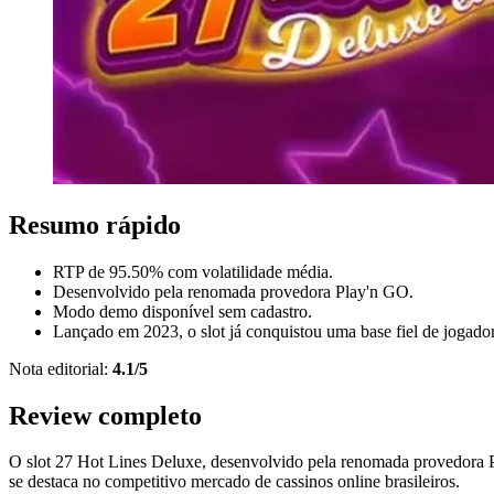
Resumo rápido
RTP de 95.50% com volatilidade média.
Desenvolvido pela renomada provedora Play'n GO.
Modo demo disponível sem cadastro.
Lançado em 2023, o slot já conquistou uma base fiel de jogador
Nota editorial:
4.1/5
Review completo
O slot 27 Hot Lines Deluxe, desenvolvido pela renomada provedora P
se destaca no competitivo mercado de cassinos online brasileiros.