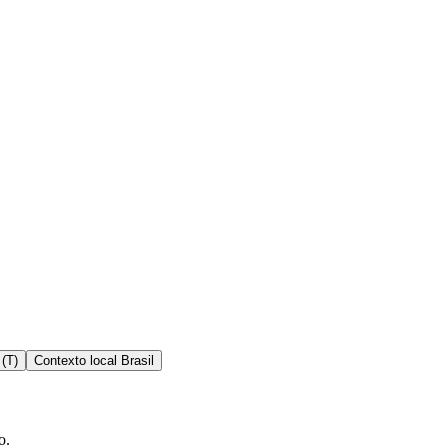
 (T)
Contexto local Brasil
o.