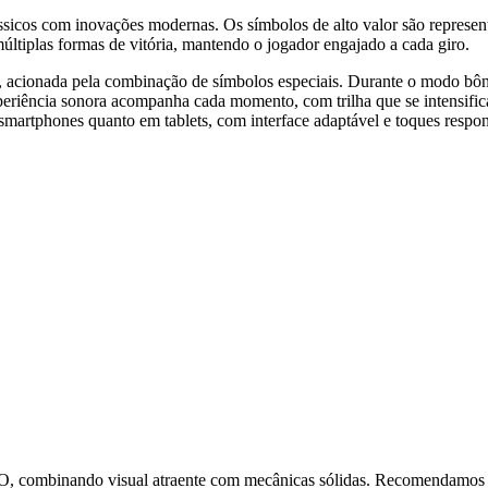
icos com inovações modernas. Os símbolos de alto valor são represent
múltiplas formas de vitória, mantendo o jogador engajado a cada giro.
 acionada pela combinação de símbolos especiais. Durante o modo bônu
periência sonora acompanha cada momento, com trilha que se intensifica
 smartphones quanto em tablets, com interface adaptável e toques respon
O, combinando visual atraente com mecânicas sólidas. Recomendamos t