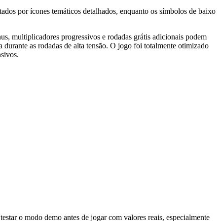
ados por ícones temáticos detalhados, enquanto os símbolos de baixo
s, multiplicadores progressivos e rodadas grátis adicionais podem
 durante as rodadas de alta tensão. O jogo foi totalmente otimizado
sivos.
estar o modo demo antes de jogar com valores reais, especialmente