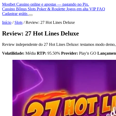
Mostbet
Cassino online e apostas — pagando no Pix.
Cassino
Bônus
Slots
Poker & Roulette
Jogos em alta
VIP
FAQ
Cadastrar grátis
Início
/
Slots
/
Review: 27 Hot Lines Deluxe
Review: 27 Hot Lines Deluxe
Review independente do 27 Hot Lines Deluxe: testamos modo demo, v
Volatilidade:
Média
RTP:
95.50%
Provider:
Play'n GO
Lançamen