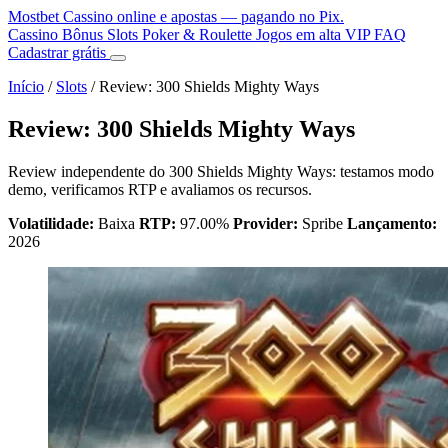
Mostbet
Cassino online e apostas — pagando no Pix.
Cassino
Bônus
Slots
Poker & Roulette
Jogos em alta
VIP
FAQ
Cadastrar grátis
Início
/
Slots
/
Review: 300 Shields Mighty Ways
Review: 300 Shields Mighty Ways
Review independente do 300 Shields Mighty Ways: testamos modo
demo, verificamos RTP e avaliamos os recursos.
Volatilidade:
Baixa
RTP:
97.00%
Provider:
Spribe
Lançamento:
2026