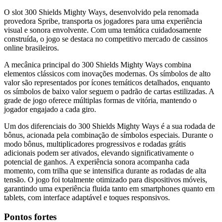
O slot 300 Shields Mighty Ways, desenvolvido pela renomada
provedora Spribe, transporta os jogadores para uma experiência
visual e sonora envolvente. Com uma temática cuidadosamente
construída, o jogo se destaca no competitivo mercado de cassinos
online brasileiros.
A mecânica principal do 300 Shields Mighty Ways combina
elementos clássicos com inovações modernas. Os símbolos de alto
valor são representados por ícones temáticos detalhados, enquanto
os símbolos de baixo valor seguem o padrão de cartas estilizadas. A
grade de jogo oferece múltiplas formas de vitória, mantendo o
jogador engajado a cada giro.
Um dos diferenciais do 300 Shields Mighty Ways é a sua rodada de
bônus, acionada pela combinação de símbolos especiais. Durante o
modo bônus, multiplicadores progressivos e rodadas grátis
adicionais podem ser ativados, elevando significativamente o
potencial de ganhos. A experiência sonora acompanha cada
momento, com trilha que se intensifica durante as rodadas de alta
tensão. O jogo foi totalmente otimizado para dispositivos móveis,
garantindo uma experiência fluida tanto em smartphones quanto em
tablets, com interface adaptável e toques responsivos.
Pontos fortes