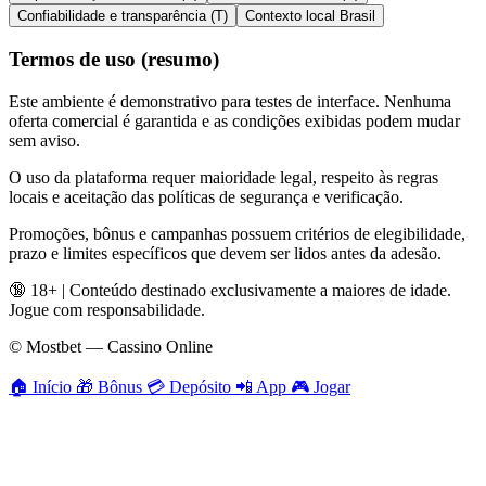
Confiabilidade e transparência (T)
Contexto local Brasil
Termos de uso (resumo)
Este ambiente é demonstrativo para testes de interface. Nenhuma
oferta comercial é garantida e as condições exibidas podem mudar
sem aviso.
O uso da plataforma requer maioridade legal, respeito às regras
locais e aceitação das políticas de segurança e verificação.
Promoções, bônus e campanhas possuem critérios de elegibilidade,
prazo e limites específicos que devem ser lidos antes da adesão.
🔞 18+ | Conteúdo destinado exclusivamente a maiores de idade.
Jogue com responsabilidade.
© Mostbet — Cassino Online
🏠
Início
🎁
Bônus
💳
Depósito
📲
App
🎮
Jogar