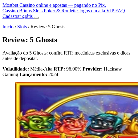
Mostbet
Cassino online e apostas — pagando no Pix.
Cassino
Bônus
Slots
Poker & Roulette
Jogos em alta
VIP
FAQ
Cadastrar grátis
Início
/
Slots
/
Review: 5 Ghosts
Review: 5 Ghosts
Avaliação do 5 Ghosts: confira RTP, mecânicas exclusivas e dicas
antes de depositar.
Volatilidade:
Média-Alta
RTP:
96.00%
Provider:
Hacksaw
Gaming
Lançamento:
2024