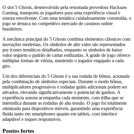
O slot 5 Ghosts, desenvolvido pela renomada provedora Hacksaw
Gaming, transporta os jogadores para uma experiência visual e
sonora envolvente. Com uma temática cuidadosamente construída, o
jogo se destaca no competitivo mercado de cassinos online
brasileiros.
A mecânica principal do 5 Ghosts combina elementos clássicos com
inovações modernas. Os símbolos de alto valor são representados
por ícones temáticos detalhados, enquanto os símbolos de baixo
valor seguem o padrão de cartas estilizadas. A grade de jogo oferece
múltiplas formas de vitória, mantendo o jogador engajado a cada
giro.
Um dos diferenciais do 5 Ghosts é a sua rodada de bônus, acionada
pela combinação de símbolos especiais. Durante o modo bônus,
multiplicadores progressivos e rodadas grátis adicionais podem ser
ativados, elevando significativamente o potencial de ganhos. A
experiência sonora acompanha cada momento, com trilha que se
intensifica durante as rodadas de alta tensão. O jogo foi totalmente
otimizado para dispositivos móveis, garantindo uma experiência
fluida tanto em smartphones quanto em tablets, com interface
adaptável e toques responsivos.
Pontos fortes