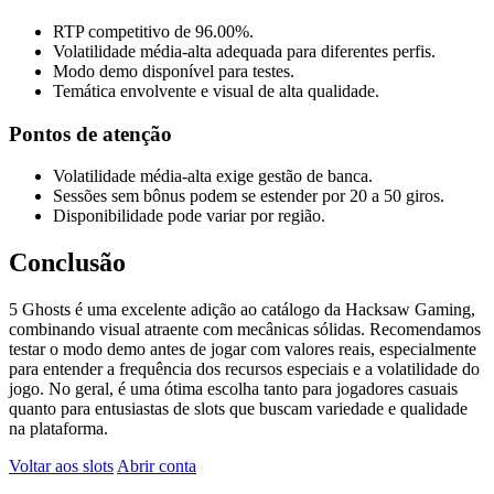
RTP competitivo de 96.00%.
Volatilidade média-alta adequada para diferentes perfis.
Modo demo disponível para testes.
Temática envolvente e visual de alta qualidade.
Pontos de atenção
Volatilidade média-alta exige gestão de banca.
Sessões sem bônus podem se estender por 20 a 50 giros.
Disponibilidade pode variar por região.
Conclusão
5 Ghosts é uma excelente adição ao catálogo da Hacksaw Gaming,
combinando visual atraente com mecânicas sólidas. Recomendamos
testar o modo demo antes de jogar com valores reais, especialmente
para entender a frequência dos recursos especiais e a volatilidade do
jogo. No geral, é uma ótima escolha tanto para jogadores casuais
quanto para entusiastas de slots que buscam variedade e qualidade
na plataforma.
Voltar aos slots
Abrir conta