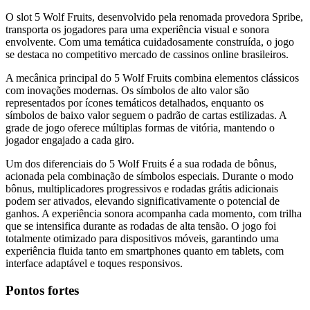
O slot 5 Wolf Fruits, desenvolvido pela renomada provedora Spribe,
transporta os jogadores para uma experiência visual e sonora
envolvente. Com uma temática cuidadosamente construída, o jogo
se destaca no competitivo mercado de cassinos online brasileiros.
A mecânica principal do 5 Wolf Fruits combina elementos clássicos
com inovações modernas. Os símbolos de alto valor são
representados por ícones temáticos detalhados, enquanto os
símbolos de baixo valor seguem o padrão de cartas estilizadas. A
grade de jogo oferece múltiplas formas de vitória, mantendo o
jogador engajado a cada giro.
Um dos diferenciais do 5 Wolf Fruits é a sua rodada de bônus,
acionada pela combinação de símbolos especiais. Durante o modo
bônus, multiplicadores progressivos e rodadas grátis adicionais
podem ser ativados, elevando significativamente o potencial de
ganhos. A experiência sonora acompanha cada momento, com trilha
que se intensifica durante as rodadas de alta tensão. O jogo foi
totalmente otimizado para dispositivos móveis, garantindo uma
experiência fluida tanto em smartphones quanto em tablets, com
interface adaptável e toques responsivos.
Pontos fortes