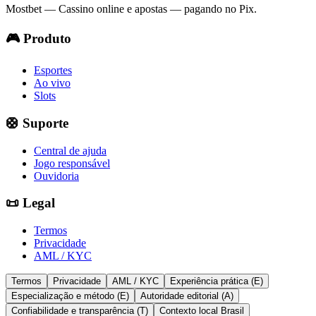
Mostbet — Cassino online e apostas — pagando no Pix.
🎮
Produto
Esportes
Ao vivo
Slots
🛟
Suporte
Central de ajuda
Jogo responsável
Ouvidoria
📜
Legal
Termos
Privacidade
AML / KYC
Termos
Privacidade
AML / KYC
Experiência prática (E)
Especialização e método (E)
Autoridade editorial (A)
Confiabilidade e transparência (T)
Contexto local Brasil