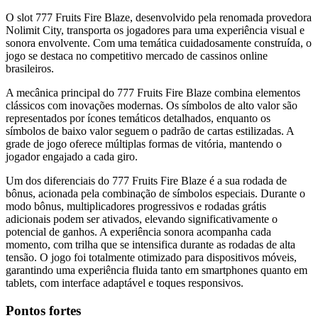
O slot 777 Fruits Fire Blaze, desenvolvido pela renomada provedora
Nolimit City, transporta os jogadores para uma experiência visual e
sonora envolvente. Com uma temática cuidadosamente construída, o
jogo se destaca no competitivo mercado de cassinos online
brasileiros.
A mecânica principal do 777 Fruits Fire Blaze combina elementos
clássicos com inovações modernas. Os símbolos de alto valor são
representados por ícones temáticos detalhados, enquanto os
símbolos de baixo valor seguem o padrão de cartas estilizadas. A
grade de jogo oferece múltiplas formas de vitória, mantendo o
jogador engajado a cada giro.
Um dos diferenciais do 777 Fruits Fire Blaze é a sua rodada de
bônus, acionada pela combinação de símbolos especiais. Durante o
modo bônus, multiplicadores progressivos e rodadas grátis
adicionais podem ser ativados, elevando significativamente o
potencial de ganhos. A experiência sonora acompanha cada
momento, com trilha que se intensifica durante as rodadas de alta
tensão. O jogo foi totalmente otimizado para dispositivos móveis,
garantindo uma experiência fluida tanto em smartphones quanto em
tablets, com interface adaptável e toques responsivos.
Pontos fortes