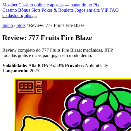
Mostbet
Cassino online e apostas — pagando no Pix.
Cassino
Bônus
Slots
Poker & Roulette
Jogos em alta
VIP
FAQ
Cadastrar grátis
Início
/
Slots
/
Review: 777 Fruits Fire Blaze
Review: 777 Fruits Fire Blaze
Review completo do 777 Fruits Fire Blaze: mecânicas, RTP,
rodadas grátis e dicas para jogar em modo demo.
Volatilidade:
Alta
RTP:
95.50%
Provider:
Nolimit City
Lançamento:
2025