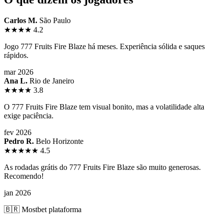
Carlos M.
São Paulo
★★★★
4.2
Jogo 777 Fruits Fire Blaze há meses. Experiência sólida e saques
rápidos.
mar 2026
Ana L.
Rio de Janeiro
★★★★
3.8
O 777 Fruits Fire Blaze tem visual bonito, mas a volatilidade alta
exige paciência.
fev 2026
Pedro R.
Belo Horizonte
★★★★★
4.5
As rodadas grátis do 777 Fruits Fire Blaze são muito generosas.
Recomendo!
jan 2026
🇧🇷 Mostbet plataforma