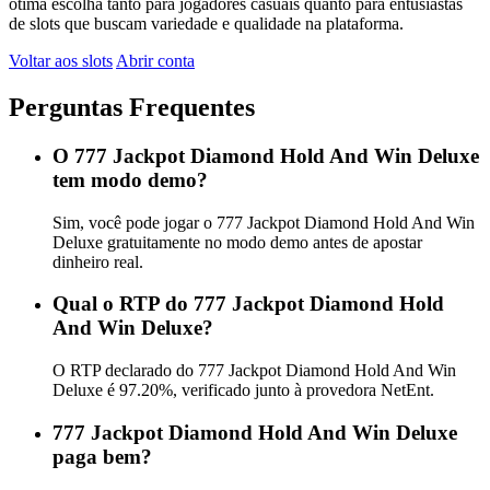
ótima escolha tanto para jogadores casuais quanto para entusiastas
de slots que buscam variedade e qualidade na plataforma.
Voltar aos slots
Abrir conta
Perguntas Frequentes
O 777 Jackpot Diamond Hold And Win Deluxe
tem modo demo?
Sim, você pode jogar o 777 Jackpot Diamond Hold And Win
Deluxe gratuitamente no modo demo antes de apostar
dinheiro real.
Qual o RTP do 777 Jackpot Diamond Hold
And Win Deluxe?
O RTP declarado do 777 Jackpot Diamond Hold And Win
Deluxe é 97.20%, verificado junto à provedora NetEnt.
777 Jackpot Diamond Hold And Win Deluxe
paga bem?