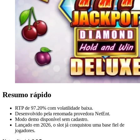
Resumo rápido
RTP de 97.20% com volatilidade baixa.
Desenvolvido pela renomada provedora NetEnt.
Modo demo disponível sem cadastro.
Lançado em 2026, o slot já conquistou uma base fiel de
jogadores.