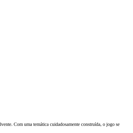
olvente. Com uma temática cuidadosamente construída, o jogo se