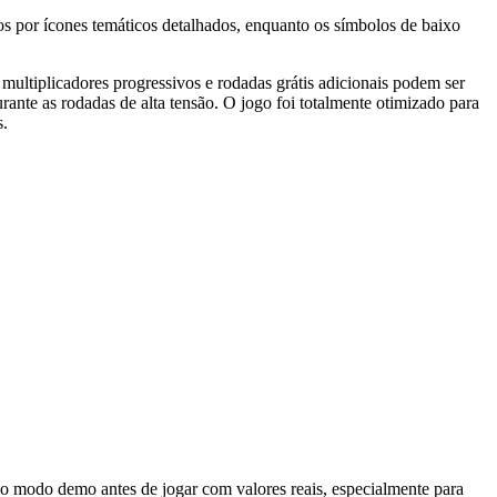
s por ícones temáticos detalhados, enquanto os símbolos de baixo
ultiplicadores progressivos e rodadas grátis adicionais podem ser
ante as rodadas de alta tensão. O jogo foi totalmente otimizado para
s.
o modo demo antes de jogar com valores reais, especialmente para