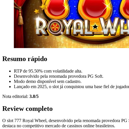
Resumo rápido
RTP de 95.50% com volatilidade alta.
Desenvolvido pela renomada provedora PG Soft.
Modo demo disponível sem cadastro.
Lançado em 2025, o slot já conquistou uma base fiel de jogador
Nota editorial:
3.8/5
Review completo
O slot 777 Royal Wheel, desenvolvido pela renomada provedora PG So
destaca no competitivo mercado de cassinos online brasileiros.