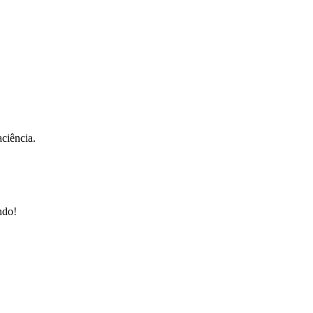
.
ciência.
ndo!