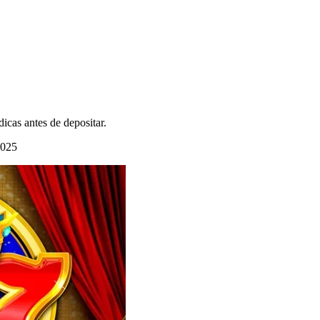
icas antes de depositar.
025