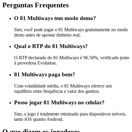
Perguntas Frequentes
O 81 Multiways tem modo demo?
Sim, você pode jogar o 81 Multiways gratuitamente no modo
demo antes de apostar dinheiro real.
Qual o RTP do 81 Multiways?
O RTP declarado do 81 Multiways é 96.50%, verificado junto
à provedora Evolution.
81 Multiways paga bem?
Com volatilidade média, o 81 Multiways oferece um
equilíbrio entre frequência e valor dos ganhos.
Posso jogar 81 Multiways no celular?
Sim, o jogo é totalmente otimizado para dispositivos móveis,
tanto iOS quanto Android.
O que dizem os jogadores