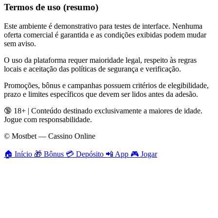
Termos de uso (resumo)
Este ambiente é demonstrativo para testes de interface. Nenhuma
oferta comercial é garantida e as condições exibidas podem mudar
sem aviso.
O uso da plataforma requer maioridade legal, respeito às regras
locais e aceitação das políticas de segurança e verificação.
Promoções, bônus e campanhas possuem critérios de elegibilidade,
prazo e limites específicos que devem ser lidos antes da adesão.
🔞 18+ | Conteúdo destinado exclusivamente a maiores de idade.
Jogue com responsabilidade.
© Mostbet — Cassino Online
🏠
Início
🎁
Bônus
💳
Depósito
📲
App
🎮
Jogar