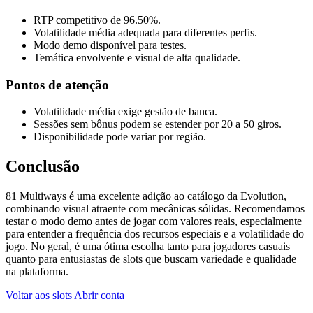
RTP competitivo de 96.50%.
Volatilidade média adequada para diferentes perfis.
Modo demo disponível para testes.
Temática envolvente e visual de alta qualidade.
Pontos de atenção
Volatilidade média exige gestão de banca.
Sessões sem bônus podem se estender por 20 a 50 giros.
Disponibilidade pode variar por região.
Conclusão
81 Multiways é uma excelente adição ao catálogo da Evolution,
combinando visual atraente com mecânicas sólidas. Recomendamos
testar o modo demo antes de jogar com valores reais, especialmente
para entender a frequência dos recursos especiais e a volatilidade do
jogo. No geral, é uma ótima escolha tanto para jogadores casuais
quanto para entusiastas de slots que buscam variedade e qualidade
na plataforma.
Voltar aos slots
Abrir conta