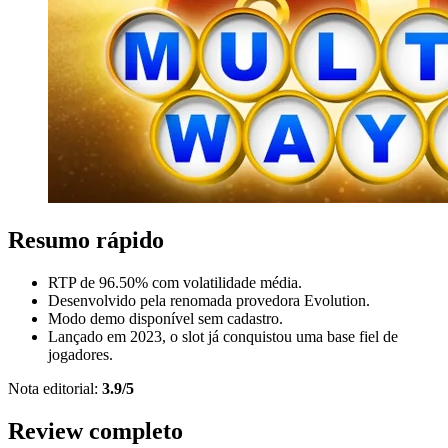
Resumo rápido
RTP de 96.50% com volatilidade média.
Desenvolvido pela renomada provedora Evolution.
Modo demo disponível sem cadastro.
Lançado em 2023, o slot já conquistou uma base fiel de
jogadores.
Nota editorial:
3.9/5
Review completo