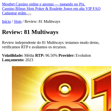
Mostbet
Cassino online e apostas — pagando no Pix.
Cassino
Bônus
Slots
Poker & Roulette
Jogos em alta
VIP
FAQ
Cadastrar grátis
Início
/
Slots
/
Review: 81 Multiways
Review: 81 Multiways
Review independente do 81 Multiways: testamos modo demo,
verificamos RTP e avaliamos os recursos.
Volatilidade:
Média
RTP:
96.50%
Provider:
Evolution
Lançamento:
2023