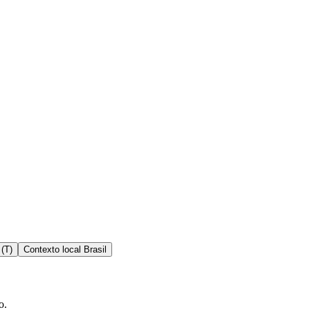
 (T)
Contexto local Brasil
o.