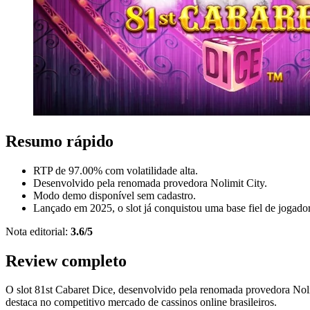
Resumo rápido
RTP de 97.00% com volatilidade alta.
Desenvolvido pela renomada provedora Nolimit City.
Modo demo disponível sem cadastro.
Lançado em 2025, o slot já conquistou uma base fiel de jogador
Nota editorial:
3.6/5
Review completo
O slot 81st Cabaret Dice, desenvolvido pela renomada provedora Noli
destaca no competitivo mercado de cassinos online brasileiros.