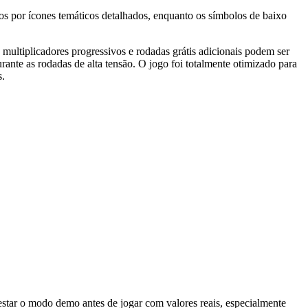
s por ícones temáticos detalhados, enquanto os símbolos de baixo
ultiplicadores progressivos e rodadas grátis adicionais podem ser
ante as rodadas de alta tensão. O jogo foi totalmente otimizado para
s.
star o modo demo antes de jogar com valores reais, especialmente