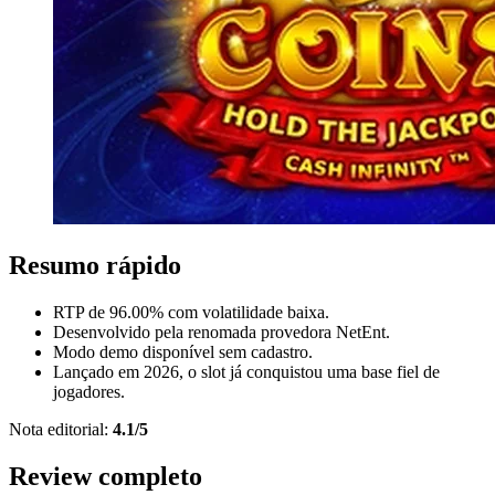
Resumo rápido
RTP de 96.00% com volatilidade baixa.
Desenvolvido pela renomada provedora NetEnt.
Modo demo disponível sem cadastro.
Lançado em 2026, o slot já conquistou uma base fiel de
jogadores.
Nota editorial:
4.1/5
Review completo