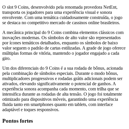
O slot 9 Coins, desenvolvido pela renomada provedora NetEnt,
transporta os jogadores para uma experiência visual e sonora
envolvente. Com uma temática cuidadosamente construída, o jogo
se destaca no competitivo mercado de cassinos online brasileiros.
A mecânica principal do 9 Coins combina elementos clássicos com
inovações modernas. Os símbolos de alto valor são representados
por ícones temáticos detalhados, enquanto os símbolos de baixo
valor seguem o padrão de cartas estilizadas. A grade de jogo oferece
múltiplas formas de vitória, mantendo o jogador engajado a cada
giro.
Um dos diferenciais do 9 Coins é a sua rodada de bônus, acionada
pela combinação de símbolos especiais. Durante o modo bônus,
multiplicadores progressivos e rodadas grátis adicionais podem ser
ativados, elevando significativamente o potencial de ganhos. A
experiência sonora acompanha cada momento, com trilha que se
intensifica durante as rodadas de alta tensão. O jogo foi totalmente
otimizado para dispositivos móveis, garantindo uma experiência
fluida tanto em smartphones quanto em tablets, com interface
adaptável e toques responsivos.
Pontos fortes