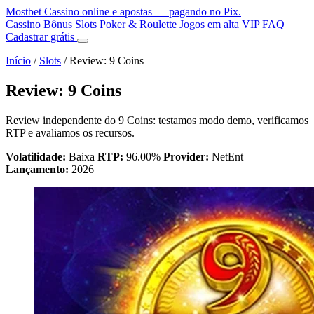
Mostbet
Cassino online e apostas — pagando no Pix.
Cassino
Bônus
Slots
Poker & Roulette
Jogos em alta
VIP
FAQ
Cadastrar grátis
Início
/
Slots
/
Review: 9 Coins
Review: 9 Coins
Review independente do 9 Coins: testamos modo demo, verificamos
RTP e avaliamos os recursos.
Volatilidade:
Baixa
RTP:
96.00%
Provider:
NetEnt
Lançamento:
2026