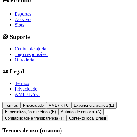
🎮
Produto
Esportes
Ao vivo
Slots
🛟
Suporte
Central de ajuda
Jogo responsável
Ouvidoria
📜
Legal
Termos
Privacidade
AML / KYC
Termos
Privacidade
AML / KYC
Experiência prática (E)
Especialização e método (E)
Autoridade editorial (A)
Confiabilidade e transparência (T)
Contexto local Brasil
Termos de uso (resumo)