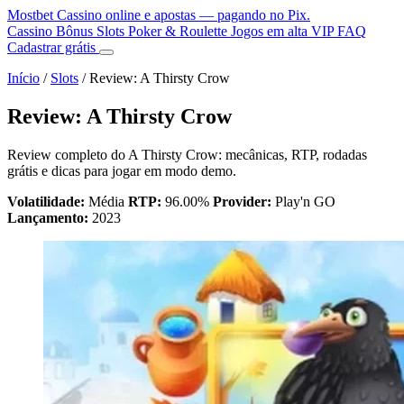
Mostbet
Cassino online e apostas — pagando no Pix.
Cassino
Bônus
Slots
Poker & Roulette
Jogos em alta
VIP
FAQ
Cadastrar grátis
Início
/
Slots
/
Review: A Thirsty Crow
Review: A Thirsty Crow
Review completo do A Thirsty Crow: mecânicas, RTP, rodadas
grátis e dicas para jogar em modo demo.
Volatilidade:
Média
RTP:
96.00%
Provider:
Play'n GO
Lançamento:
2023