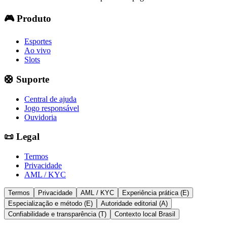
🎮
Produto
Esportes
Ao vivo
Slots
🛟
Suporte
Central de ajuda
Jogo responsável
Ouvidoria
📜
Legal
Termos
Privacidade
AML / KYC
Termos
Privacidade
AML / KYC
Experiência prática (E)
Especialização e método (E)
Autoridade editorial (A)
Confiabilidade e transparência (T)
Contexto local Brasil