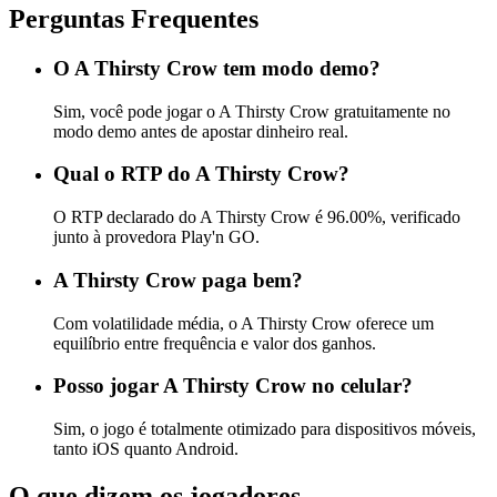
Perguntas Frequentes
O A Thirsty Crow tem modo demo?
Sim, você pode jogar o A Thirsty Crow gratuitamente no
modo demo antes de apostar dinheiro real.
Qual o RTP do A Thirsty Crow?
O RTP declarado do A Thirsty Crow é 96.00%, verificado
junto à provedora Play'n GO.
A Thirsty Crow paga bem?
Com volatilidade média, o A Thirsty Crow oferece um
equilíbrio entre frequência e valor dos ganhos.
Posso jogar A Thirsty Crow no celular?
Sim, o jogo é totalmente otimizado para dispositivos móveis,
tanto iOS quanto Android.
O que dizem os jogadores