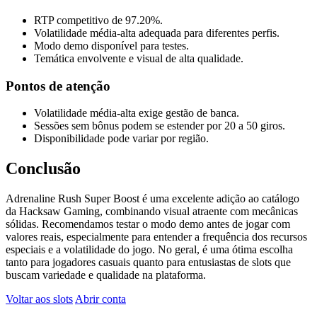
RTP competitivo de 97.20%.
Volatilidade média-alta adequada para diferentes perfis.
Modo demo disponível para testes.
Temática envolvente e visual de alta qualidade.
Pontos de atenção
Volatilidade média-alta exige gestão de banca.
Sessões sem bônus podem se estender por 20 a 50 giros.
Disponibilidade pode variar por região.
Conclusão
Adrenaline Rush Super Boost é uma excelente adição ao catálogo
da Hacksaw Gaming, combinando visual atraente com mecânicas
sólidas. Recomendamos testar o modo demo antes de jogar com
valores reais, especialmente para entender a frequência dos recursos
especiais e a volatilidade do jogo. No geral, é uma ótima escolha
tanto para jogadores casuais quanto para entusiastas de slots que
buscam variedade e qualidade na plataforma.
Voltar aos slots
Abrir conta