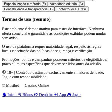
Especialização e método (E)
Autoridade editorial (A)
Confiabilidade e transparência (T)
Contexto local Brasil
Termos de uso (resumo)
Este ambiente é demonstrativo para testes de interface. Nenhuma
oferta comercial é garantida e as condições exibidas podem mudar
sem aviso.
O uso da plataforma requer maioridade legal, respeito às regras
locais e aceitação das políticas de segurança e verificação.
Promoções, bônus e campanhas possuem critérios de elegibilidade,
prazo e limites específicos que devem ser lidos antes da adesão.
🔞 18+ | Conteúdo destinado exclusivamente a maiores de idade.
Jogue com responsabilidade.
© Mostbet — Cassino Online
🏠
Início
🎁
Bônus
💳
Depósito
📲
App
🎮
Jogar