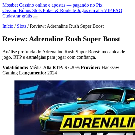
Mostbet
Cassino online e apostas — pagando no Pix.
Cassino
Bônus
Slots
Poker & Roulette
Jogos em alta
VIP
FAQ
Cadastrar grátis
Início
/
Slots
/
Review: Adrenaline Rush Super Boost
Review: Adrenaline Rush Super Boost
Análise profunda do Adrenaline Rush Super Boost: mecânica de
jogo, RTP e estratégias para jogar com confiança.
Volatilidade:
Média-Alta
RTP:
97.20%
Provider:
Hacksaw
Gaming
Lançamento:
2024