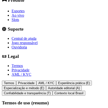
🎮
Produto
Esportes
Ao vivo
Slots
🛟
Suporte
Central de ajuda
Jogo responsável
Ouvidoria
📜
Legal
Termos
Privacidade
AML / KYC
Termos
Privacidade
AML / KYC
Experiência prática (E)
Especialização e método (E)
Autoridade editorial (A)
Confiabilidade e transparência (T)
Contexto local Brasil
Termos de uso (resumo)