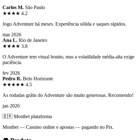
Carlos M.
São Paulo
★★★★
4.2
Jogo Adventure há meses. Experiência sólida e saques rápidos.
mar 2026
Ana L.
Rio de Janeiro
★★★★
3.8
O Adventure tem visual bonito, mas a volatilidade média-alta exige
paciência.
fev 2026
Pedro R.
Belo Horizonte
★★★★★
4.5
As rodadas grátis do Adventure são muito generosas. Recomendo!
jan 2026
🇧🇷 Mostbet plataforma
Mostbet — Cassino online e apostas — pagando no Pix.