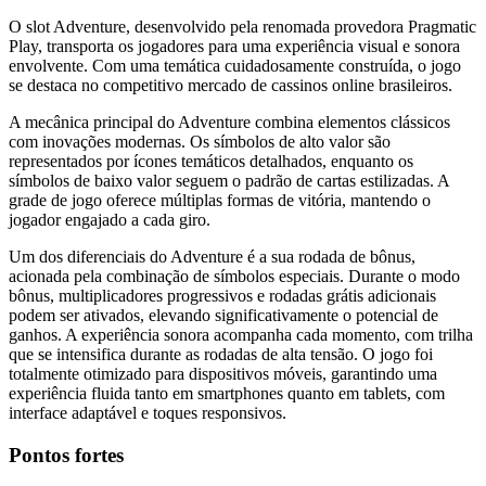
O slot Adventure, desenvolvido pela renomada provedora Pragmatic
Play, transporta os jogadores para uma experiência visual e sonora
envolvente. Com uma temática cuidadosamente construída, o jogo
se destaca no competitivo mercado de cassinos online brasileiros.
A mecânica principal do Adventure combina elementos clássicos
com inovações modernas. Os símbolos de alto valor são
representados por ícones temáticos detalhados, enquanto os
símbolos de baixo valor seguem o padrão de cartas estilizadas. A
grade de jogo oferece múltiplas formas de vitória, mantendo o
jogador engajado a cada giro.
Um dos diferenciais do Adventure é a sua rodada de bônus,
acionada pela combinação de símbolos especiais. Durante o modo
bônus, multiplicadores progressivos e rodadas grátis adicionais
podem ser ativados, elevando significativamente o potencial de
ganhos. A experiência sonora acompanha cada momento, com trilha
que se intensifica durante as rodadas de alta tensão. O jogo foi
totalmente otimizado para dispositivos móveis, garantindo uma
experiência fluida tanto em smartphones quanto em tablets, com
interface adaptável e toques responsivos.
Pontos fortes