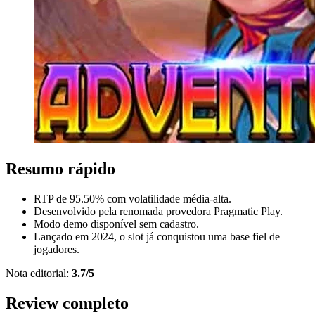
Resumo rápido
RTP de 95.50% com volatilidade média-alta.
Desenvolvido pela renomada provedora Pragmatic Play.
Modo demo disponível sem cadastro.
Lançado em 2024, o slot já conquistou uma base fiel de
jogadores.
Nota editorial:
3.7/5
Review completo