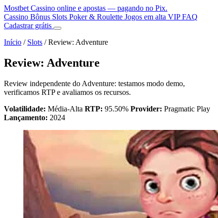
Mostbet
Cassino online e apostas — pagando no Pix.
Cassino
Bônus
Slots
Poker & Roulette
Jogos em alta
VIP
FAQ
Cadastrar grátis
Início
/
Slots
/
Review: Adventure
Review: Adventure
Review independente do Adventure: testamos modo demo,
verificamos RTP e avaliamos os recursos.
Volatilidade:
Média-Alta
RTP:
95.50%
Provider:
Pragmatic Play
Lançamento:
2024