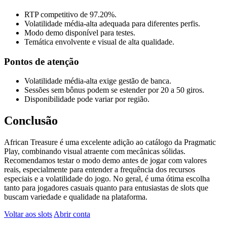
RTP competitivo de 97.20%.
Volatilidade média-alta adequada para diferentes perfis.
Modo demo disponível para testes.
Temática envolvente e visual de alta qualidade.
Pontos de atenção
Volatilidade média-alta exige gestão de banca.
Sessões sem bônus podem se estender por 20 a 50 giros.
Disponibilidade pode variar por região.
Conclusão
African Treasure é uma excelente adição ao catálogo da Pragmatic
Play, combinando visual atraente com mecânicas sólidas.
Recomendamos testar o modo demo antes de jogar com valores
reais, especialmente para entender a frequência dos recursos
especiais e a volatilidade do jogo. No geral, é uma ótima escolha
tanto para jogadores casuais quanto para entusiastas de slots que
buscam variedade e qualidade na plataforma.
Voltar aos slots
Abrir conta