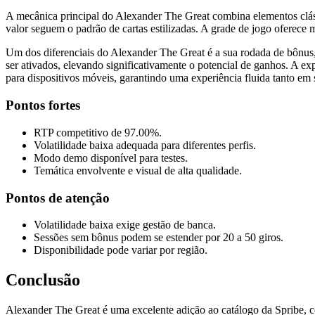
A mecânica principal do Alexander The Great combina elementos cláss
valor seguem o padrão de cartas estilizadas. A grade de jogo oferece 
Um dos diferenciais do Alexander The Great é a sua rodada de bônus,
ser ativados, elevando significativamente o potencial de ganhos. A ex
para dispositivos móveis, garantindo uma experiência fluida tanto em
Pontos fortes
RTP competitivo de 97.00%.
Volatilidade baixa adequada para diferentes perfis.
Modo demo disponível para testes.
Temática envolvente e visual de alta qualidade.
Pontos de atenção
Volatilidade baixa exige gestão de banca.
Sessões sem bônus podem se estender por 20 a 50 giros.
Disponibilidade pode variar por região.
Conclusão
Alexander The Great é uma excelente adição ao catálogo da Spribe, 