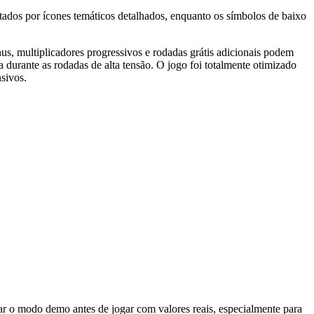
ados por ícones temáticos detalhados, enquanto os símbolos de baixo
s, multiplicadores progressivos e rodadas grátis adicionais podem
 durante as rodadas de alta tensão. O jogo foi totalmente otimizado
sivos.
r o modo demo antes de jogar com valores reais, especialmente para