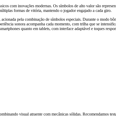
icos com inovações modernas. Os símbolos de alto valor são represent
múltiplas formas de vitória, mantendo o jogador engajado a cada giro.
 acionada pela combinação de símbolos especiais. Durante o modo bônu
periência sonora acompanha cada momento, com trilha que se intensifica
 smartphones quanto em tablets, com interface adaptável e toques respon
combinando visual atraente com mecânicas sólidas. Recomendamos testa